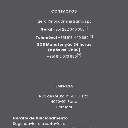
CONTACTOS
geral@nosadministramos.pt
[1]
Geral
+351 222 046 050
[2]
Telemóvel
+351 918 449 682
SOS Manutenção 24 horas
(após as 17h00)
[2]
+351 915 070 990
EMPRESA
Rua de Ceuta, nº 43, 3º Dto.
4050-191 Porto
Portugal
Horário de funcionamento
Segunda-feira a sexta-feira